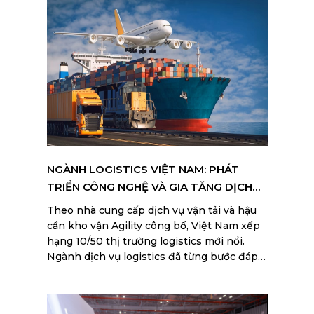
NGÀNH LOGISTICS VIỆT NAM: PHÁT
TRIỂN CÔNG NGHỆ VÀ GIA TĂNG DỊCH
VỤ GIÁ TRỊ
Theo nhà cung cấp dịch vụ vận tải và hậu
cần kho vận Agility công bố, Việt Nam xếp
hạng 10/50 thị trường logistics mới nổi.
Ngành dịch vụ logistics đã từng bước đáp
ứng yêu cầu của thương mại nội địa và hoạt
động xuất - nhập khẩu. Tuy nhiên, để
hướng đến cung cấp dịch vụ logistics