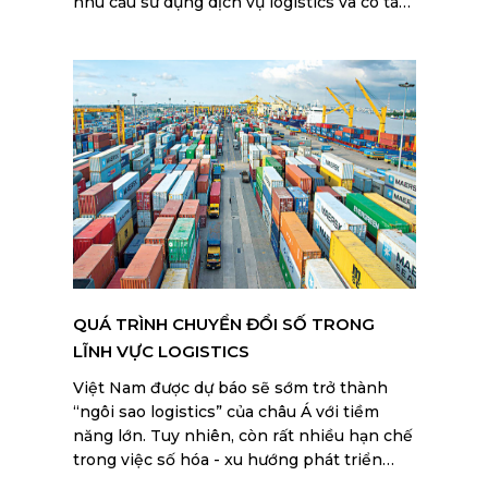
nhu cầu sử dụng dịch vụ logistics và có tác
động đáng kể đến triển vọng thị trường và
ngành logistics Việt Nam.
QUÁ TRÌNH CHUYỂN ĐỔI SỐ TRONG
LĨNH VỰC LOGISTICS
Việt Nam được dự báo sẽ sớm trở thành
“ngôi sao logistics” của châu Á với tiềm
năng lớn. Tuy nhiên, còn rất nhiều hạn chế
trong việc số hóa - xu hướng phát triển
bền vững