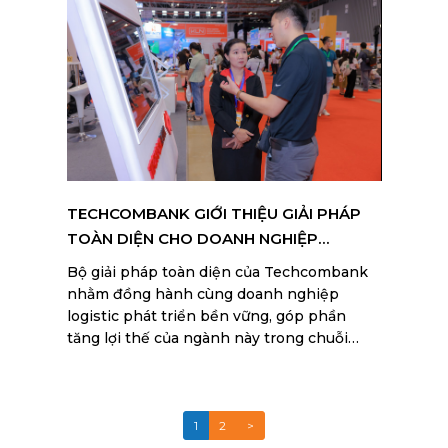
chuyên nghiệp, gia tăng tính cạnh tranh,
đáp ứng theo các chuẩn mực quốc tế thì
cần phải phát triển công nghệ và gia tăng
dịch vụ giá trị ngành logistics.
TECHCOMBANK GIỚI THIỆU GIẢI PHÁP
TOÀN DIỆN CHO DOANH NGHIỆP
LOGISTICS
Bộ giải pháp toàn diện của Techcombank
nhằm đồng hành cùng doanh nghiệp
logistic phát triển bền vững, góp phần
tăng lợi thế của ngành này trong chuỗi
cung ứng toàn cầu.
1
2
>