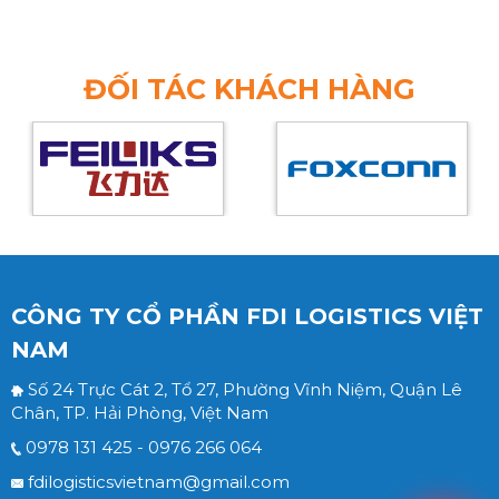
ĐỐI TÁC KHÁCH HÀNG
CÔNG TY CỔ PHẦN FDI LOGISTICS VIỆT
NAM
Số 24 Trực Cát 2, Tổ 27, Phường Vĩnh Niệm, Quận Lê
Chân, TP. Hải Phòng, Việt Nam
0978 131 425 - 0976 266 064
fdilogisticsvietnam@gmail.com