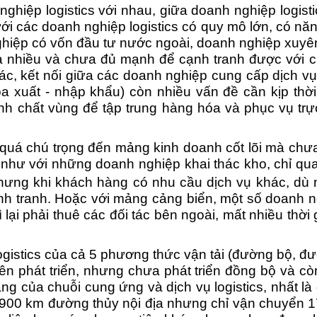
nghiệp logistics với nhau, giữa doanh nghiệp logist
i các doanh nghiệp logistics có quy mô lớn, có năng
h nghiệp có vốn đầu tư nước ngoài, doanh nghiệp xuy
ưa nhiều và chưa đủ mạnh để cạnh tranh được với 
tác, kết nối giữa các doanh nghiệp cung cấp dịch vụ
óa xuất - nhập khẩu) còn nhiều vấn đề cần kịp thời
 tính chất vùng để tập trung hàng hóa và phục vụ t
quá chú trọng đến mảng kinh doanh cốt lõi mà chư
ử như với những doanh nghiệp khai thác kho, chỉ 
hưng khi khách hàng có nhu cầu dịch vụ khác, dù n
h tranh. Hoặc với mảng cảng biển, một số doanh ng
ì lại phải thuê các đối tác bên ngoài, mất nhiều thời 
logistics của cả 5 phương thức vận tải (đường bộ, đ
ên phát triển, nhưng chưa phát triển đồng bộ và 
ăng của chuỗi cung ứng và dịch vụ logistics, nhất l
.900 km đường thủy nội địa nhưng chỉ vận chuyển 