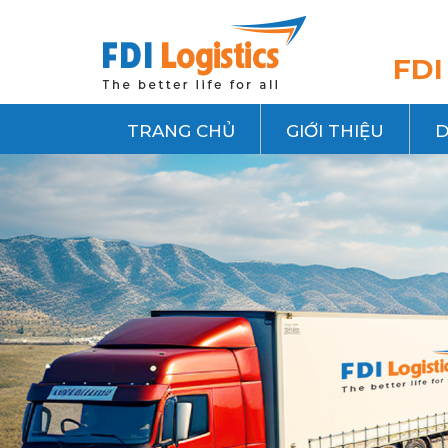
FDI
TRANG CHỦ
GIỚI THIỆU
D