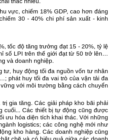
hai thác nhiều.
 khu vực, chiếm 18% GDP, cao hơn đáng
 chiếm 30 - 40% chi phí sản xuất - kinh
, tốc độ tăng trưởng đạt 15 - 20%, tỷ lệ
số LPI trên thế giới đạt từ 50 trở lên…
ơng và doanh nghiệp.
ng tư, huy động tối đa nguồn vốn tư nhân
 phát huy tối đa vai trò của vận tải đa
 vững với môi trường bằng cách chuyển
rị gia tăng. Các giải pháp kho bãi phải
 cuối... Các thiết bị tự động cũng được
i ưu hóa diện tích khai thác. Với những
 ngành logistics; các công nghệ mới như
t động kho hàng. Các doanh nghiệp cũng
 chặt chẽ và có hiệu quả giữa các doanh