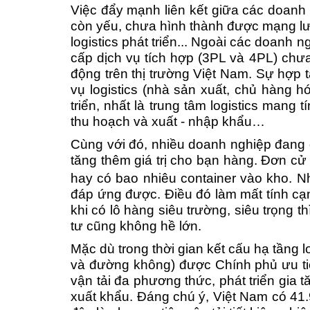
V
iệc đẩy mạnh liên kết giữa các doanh 
còn yếu, chưa hình thành được mạng lướ
logistics phát triển... Ngoài các doan
cấp dịch vụ tích hợp (3PL và 4PL) ch
động trên thị trường Việt Nam. Sự hợp 
vụ logistics (nhà sản xuất, chủ hàng h
triển, nhất là trung tâm logistics mang
thu hoạch và xuất - nhập khẩu…
Cùng với đó,
nhiều doanh nghiệp đang 
tăng thêm giá trị cho bạn hàng. Đơn c
hay có bao nhiêu container vào kho. N
đáp ứng được. Điều đó làm mất tính cạn
khi có lô hàng siêu trường, siêu trọng th
tư cũng không hề lớn.
Mặc dù trong thời gian k
ết cấu hạ tầng 
và đường không) được Chính phủ ưu ti
vận tải đa phương thức, phát triển gia t
xuất khẩu. Đáng chú ý, Việt Nam có 41