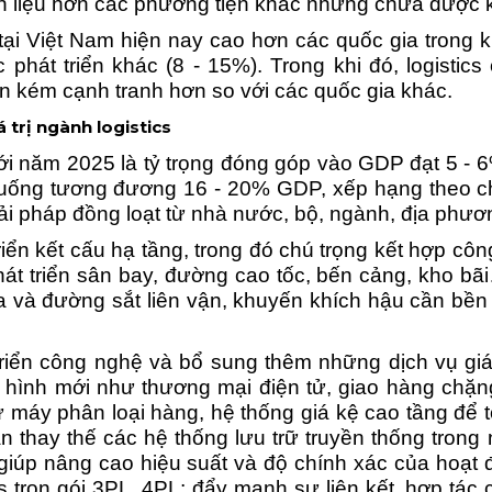
iên liệu hơn các phương tiện khác nhưng chưa được k
s tại Việt Nam hiện nay
cao hơn các quốc gia trong
phát triển khác (8 - 15%). Trong khi đó, logistics
n kém cạnh tranh hơn so với các quốc gia khác.
á trị ngành logistics
tới năm 2025 là tỷ trọng đóng góp vào GDP đạt 5 - 6%
xuống tương đương 16 - 20% GDP, xếp hạng theo chỉ 
ải pháp đồng loạt từ nhà nước, bộ, ngành, địa phư
iển kết cấu hạ tầng, trong đó chú trọng kết hợp cô
 triển sân bay, đường cao tốc, bến cảng, kho bãi…;
a và đường sắt liên vận
, khuyến khích hậu cần bền
riển công nghệ và bổ sung thêm những dịch vụ giá t
ại hình mới như thương mại điện tử, giao hàng chặng
 máy phân loại hàng, hệ thống giá kệ cao tầng để tố
n thay thế các hệ thống lưu trữ truyền thống trong
đã giúp nâng cao hiệu suất và độ chính xác của hoạ
cs trọn gói 3PL, 4PL; đẩy mạnh sự liên kết, hợp tác