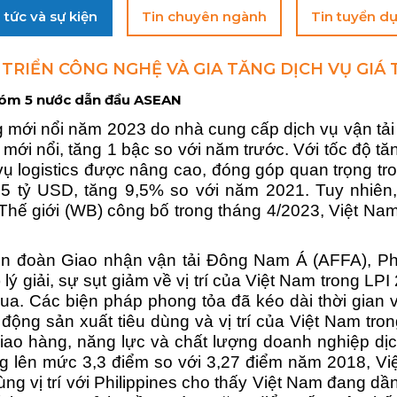
 tức và sự kiện
Tin chuyên ngành
Tin tuyển d
TRIỂN CÔNG NGHỆ VÀ GIA TĂNG DỊCH VỤ GIÁ 
hóm 5 nước dẫn đầu ASEAN
g mới nổi năm 2023 do nhà cung cấp dịch vụ vận tải 
cs mới nổi, tăng 1 bậc so với năm trước. Với tốc độ
vụ logistics được nâng cao, đóng góp quan trọng tr
5 tỷ USD, tăng 9,5% so với năm 2021. Tuy nhiên,
hế giới (WB) công bố trong tháng 4/2023, Việt Nam đ
ên đoàn Giao nhận vận tải Đông Nam Á (AFFA), Ph
 lý giải, sự sụt giảm về vị trí của Việt Nam trong L
qua. Các biện pháp phong tỏa đã kéo dài thời gian
động sản xuất tiêu dùng và vị trí của Việt Nam tro
iao hàng, năng lực và chất lượng doanh nghiệp dịch 
ng lên mức 3,3 điểm so với 3,27 điểm năm 2018, 
g vị trí với Philippines cho thấy Việt Nam đang dần