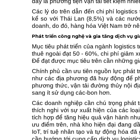
đây là phương tiện vận tải tiết kiệm nh
Các lý do trên dẫn đến chi phí logistic
kể so với Thái Lan (8,5%) và các nước 
doanh, do đó, hàng hóa Việt Nam trở nê
Phát triển công nghệ
và gia tăng dịch vụ gi
Mục tiêu phát triển củ
a ngành logistics 
thuê ngoài đạt 50 - 60%, chi phí giảm 
Để đạt được mục tiêu trên cần những gi
Chính phủ cần ưu tiên nguồn lực phát tr
như các địa phương đã huy động để phát
phương thức, vận tải đường thủy nội đị
sang ít sử dụng các-bon hơn.
C
ác doanh nghiệp cần chú trọng phát t
thích nghi với sự xuất hiện của các lo
tích hợp để tăng hiệu quả vận hành như
ưu điểm trên, nhà kho hiện đại đang dầ
IoT, trí tuệ nhân tạo và tự động hóa 
cần hướng tới cung cấp dịch vụ logisti