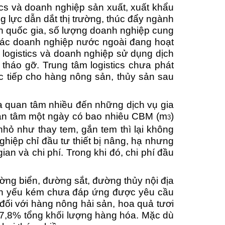
ics và doanh nghiệp sản xuất, xuất khẩu
 lực dẫn dắt thị trường, thúc đẩy ngành
ên quốc gia, số lượng doanh nghiệp cung
các doanh nghiệp nước ngoài đang hoạt
 logistics và doanh nghiệp sử dụng dịch
 tháo gỡ. Trung tâm logistics chưa phát
rực tiếp cho hàng nông sản, thủy sản sau
a quan tâm nhiều đến những dịch vụ gia
quan tâm một ngày có bao nhiêu CBM (m
)
3
hỏ như thay tem, gắn tem thì lại không
hiệp chỉ đầu tư thiết bị nâng, hạ nhưng
gian và chi phí. Trong khi đó, chi phí đầu
ường biển, đường sắt, đường thủy nội địa
còn yếu kém chưa đáp ứng được yêu cầu
à đối với hàng nông hải sản, hoa quả tươi
17,8% tổng khối lượng hàng hóa. Mặc dù